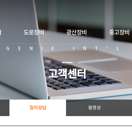
서
도로장비
광산장비
중고장비
GENIE INT'L
고객센터
질의응답
동영상